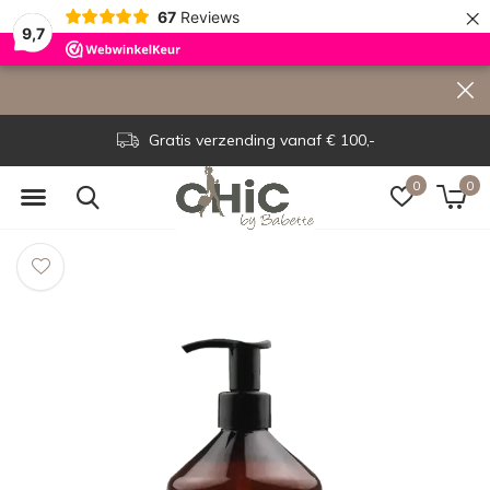
×
67
Reviews
9,7
Gratis verzending vanaf € 100,-
0
0