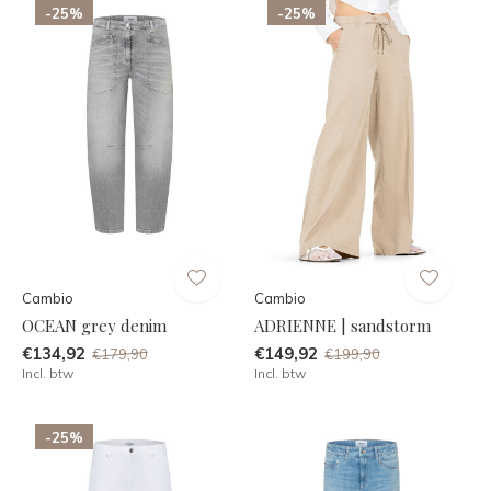
-25%
-25%
Cambio
Cambio
OCEAN grey denim
ADRIENNE | sandstorm
€134,92
€149,92
€179,90
€199,90
Incl. btw
Incl. btw
-25%