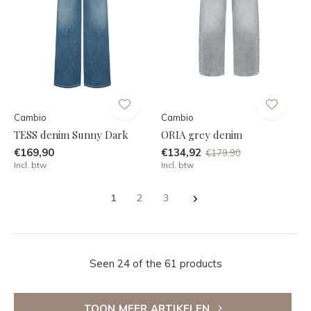
Cambio
Cambio
TESS denim Sunny Dark
ORIA grey denim
€169,90
€134,92
€179,90
Incl. btw
Incl. btw
1
2
3
Seen 24 of the 61 products
TOON MEER ARTIKELEN