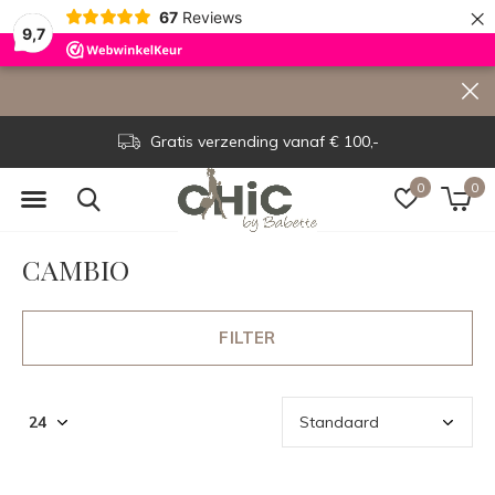
×
67
Reviews
9,7
Voor 15.00 uur besteld, dezelfde dag verzonden!
0
0
CAMBIO
FILTER