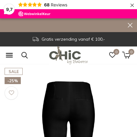
×
68
Reviews
9,7
Gratis verzending vanaf € 100,-
0
0
SALE
-25%