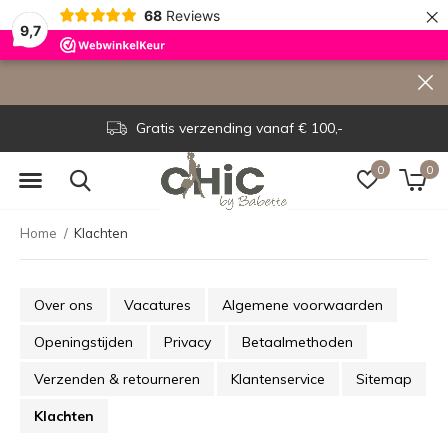
×
68
Reviews
9,7
Gratis verzending vanaf € 100,-
0
0
Home
Klachten
Over ons
Vacatures
Algemene voorwaarden
Openingstijden
Privacy
Betaalmethoden
Verzenden & retourneren
Klantenservice
Sitemap
Klachten