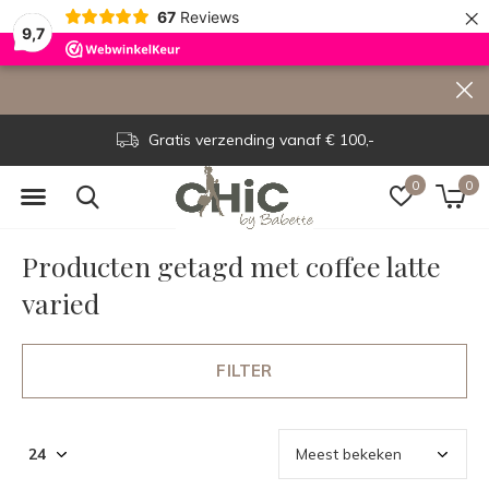
×
67
Reviews
9,7
Gratis verzending vanaf € 100,-
0
0
Producten getagd met coffee latte
varied
FILTER