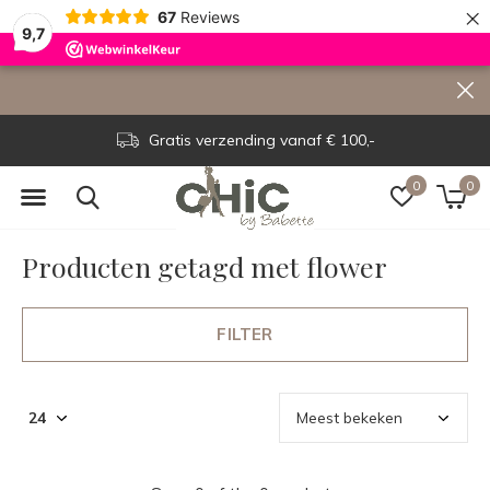
×
67
Reviews
9,7
Gratis verzending vanaf € 100,-
0
0
Producten getagd met flower
FILTER