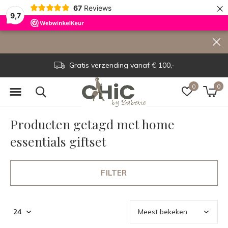
×
67
Reviews
9,7
Gratis verzending vanaf € 100,-
0
0
Producten getagd met home
essentials giftset
FILTER