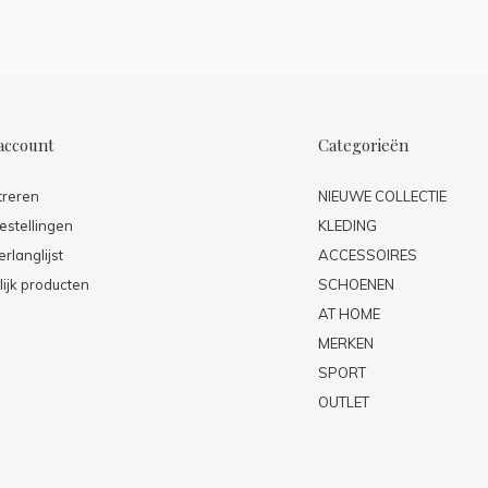
account
Categorieën
treren
NIEUWE COLLECTIE
estellingen
KLEDING
erlanglijst
ACCESSOIRES
lijk producten
SCHOENEN
AT HOME
MERKEN
SPORT
OUTLET