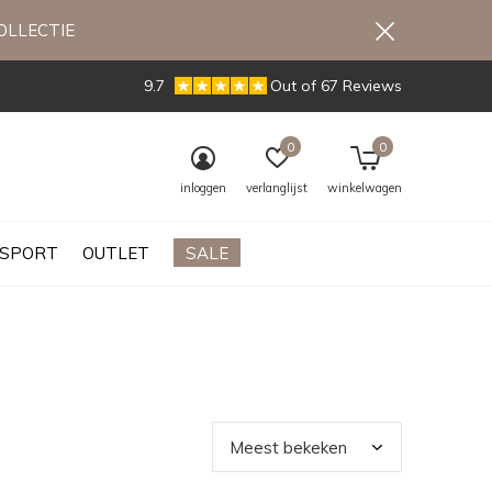
OLLECTIE
9.7
Out of 67 Reviews
0
0
inloggen
verlanglijst
winkelwagen
SPORT
OUTLET
SALE