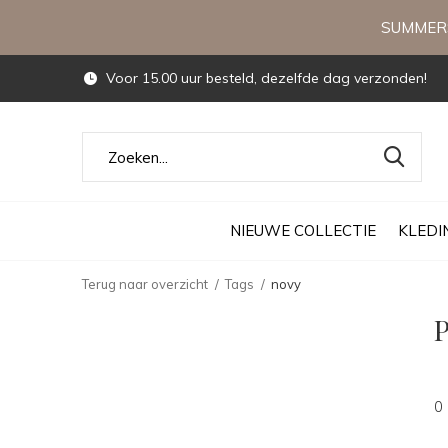
SUMMERS
Voor 15.00 uur besteld, dezelfde dag verzonden!
NIEUWE COLLECTIE
KLEDI
Terug naar overzicht
Tags
novy
P
0