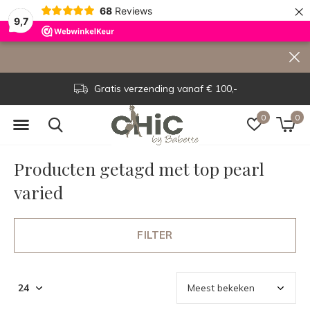
×
68
Reviews
9,7
Gratis verzending vanaf € 100,-
0
0
Producten getagd met top pearl
varied
FILTER