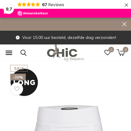
×
67
Reviews
9,7
Voor 15.00 uur besteld, dezelfde dag verzonden!
0
0
SALE
-30%