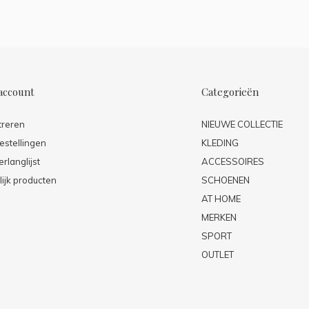
account
Categorieën
treren
NIEUWE COLLECTIE
estellingen
KLEDING
erlanglijst
ACCESSOIRES
lijk producten
SCHOENEN
AT HOME
MERKEN
SPORT
OUTLET