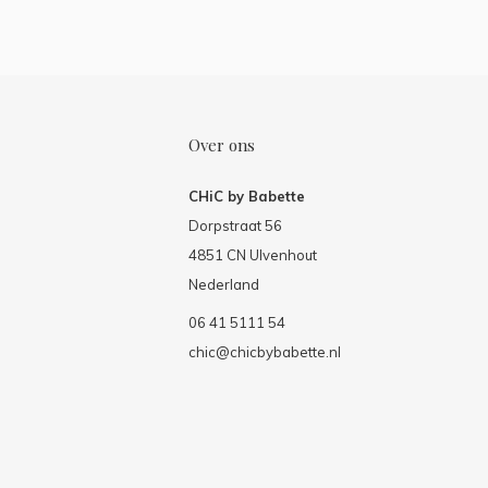
Over ons
CHiC by Babette
Dorpstraat 56
4851 CN Ulvenhout
Nederland
06 41 5111 54
chic@chicbybabette.nl