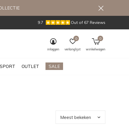
OLLECTIE
9.7
Out of 67 Reviews
0
0
inloggen
verlanglijst
winkelwagen
SPORT
OUTLET
SALE