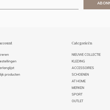
ABON
account
Categorieën
treren
NIEUWE COLLECTIE
estellingen
KLEDING
erlanglijst
ACCESSOIRES
lijk producten
SCHOENEN
AT HOME
MERKEN
SPORT
OUTLET