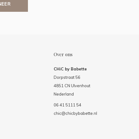
NEER
Over ons
CHiC by Babette
Dorpstraat 56
4851 CN Ulvenhout
Nederland
06 41 5111 54
chic@chicbybabette.nl