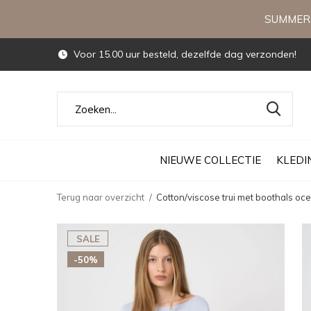
SUMMERS
Voor 15.00 uur besteld, dezelfde dag verzonden!
NIEUWE COLLECTIE
KLEDI
Terug naar overzicht
Cotton/viscose trui met boothals oc
SALE
-50%