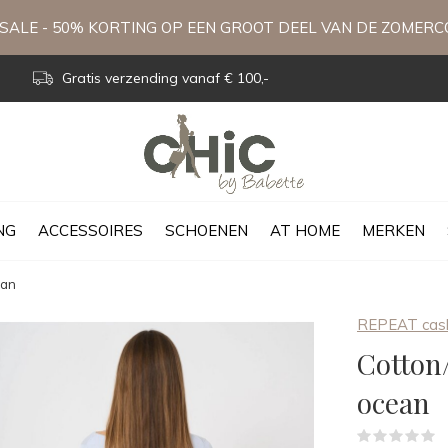
ALE - 50% KORTING OP EEN GROOT DEEL VAN DE ZOMERC
Gratis verzending vanaf € 100,-
NG
ACCESSOIRES
SCHOENEN
AT HOME
MERKEN
ean
REPEAT cas
Cotton/
ocean
(