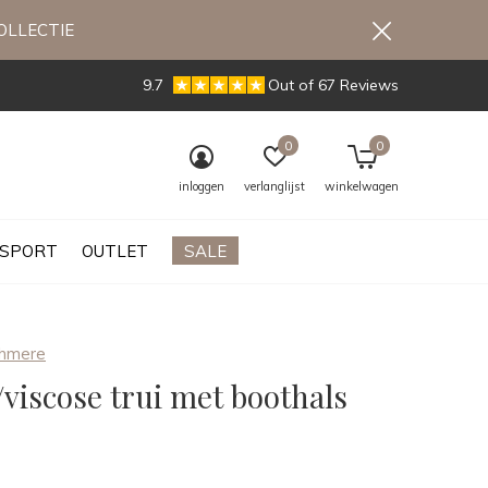
OLLECTIE
9.7
Out of 67 Reviews
0
0
inloggen
verlanglijst
winkelwagen
SPORT
OUTLET
SALE
hmere
viscose trui met boothals
0)