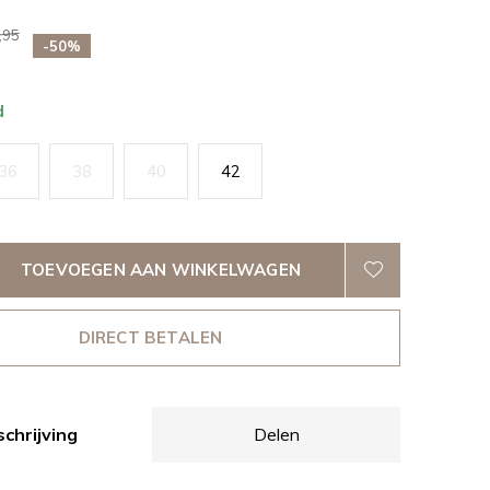
,95
-50%
d
36
38
40
42
TOEVOEGEN AAN WINKELWAGEN
DIRECT BETALEN
chrijving
Delen