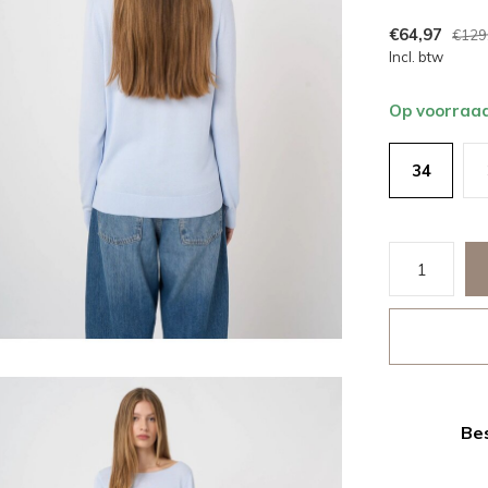
€64,97
€129
Incl. btw
Op voorraa
34
Bes