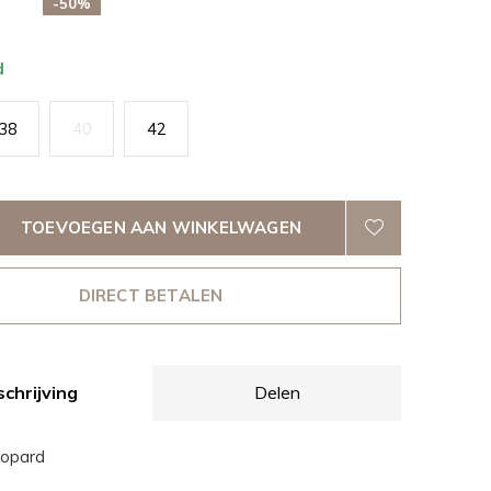
-50%
d
38
40
42
TOEVOEGEN AAN WINKELWAGEN
DIRECT BETALEN
chrijving
Delen
eopard