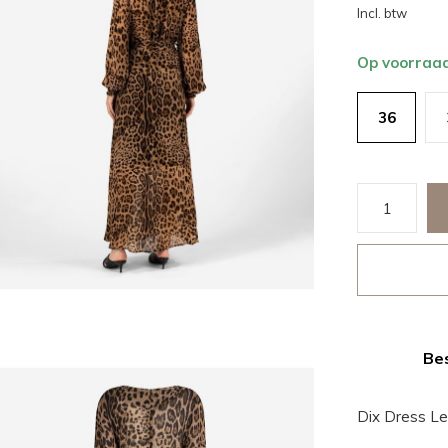
Incl. btw
Op voorraa
36
Bes
Dix Dress L