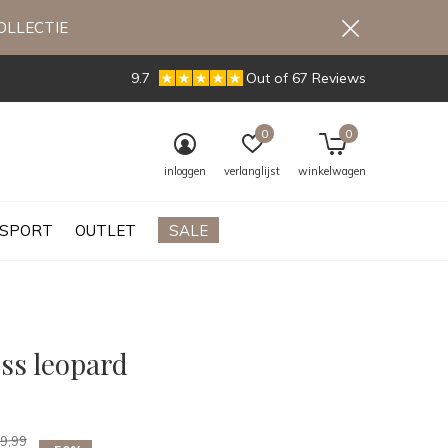
OLLECTIE
9.7
Out of 67 Reviews
0
0
inloggen
verlanglijst
winkelwagen
SPORT
OUTLET
SALE
ss leopard
0)
9,99