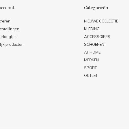
account
Categorieën
treren
NIEUWE COLLECTIE
estellingen
KLEDING
erlanglijst
ACCESSOIRES
lijk producten
SCHOENEN
AT HOME
MERKEN
SPORT
OUTLET