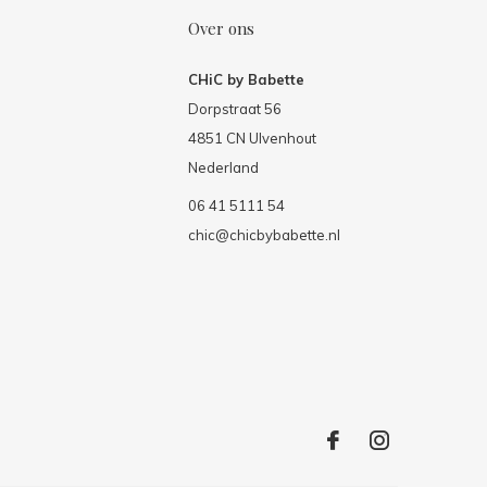
Over ons
CHiC by Babette
Dorpstraat 56
4851 CN Ulvenhout
Nederland
06 41 5111 54
chic@chicbybabette.nl