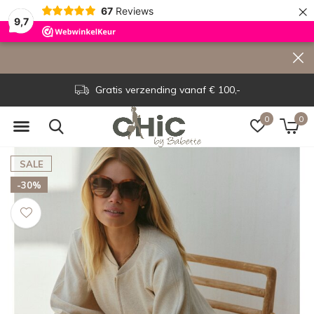
×
67
Reviews
9,7
Gratis verzending vanaf € 100,-
0
0
SALE
-30%