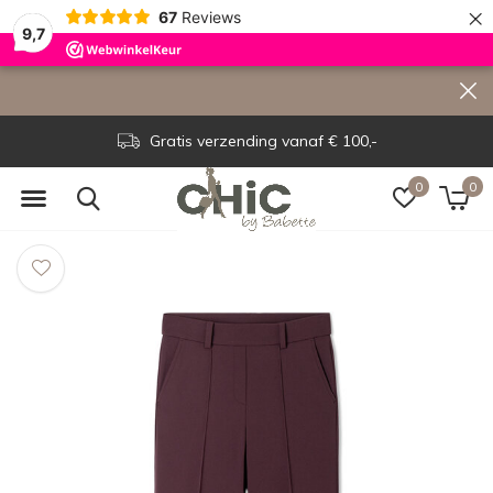
×
67
Reviews
9,7
Gratis verzending vanaf € 100,-
0
0