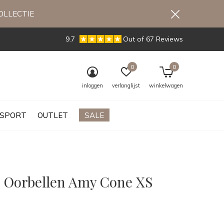
OLLECTIE
9.7
Out of 67 Reviews
0
0
inloggen
verlanglijst
winkelwagen
SPORT
OUTLET
SALE
 Oorbellen Amy Cone XS
0)