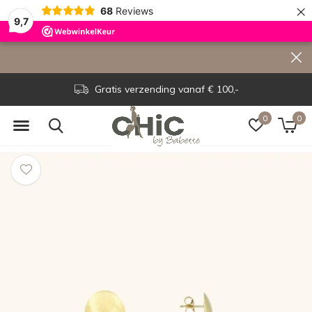
×
68
Reviews
9,7
Gratis verzending vanaf € 100,-
0
0