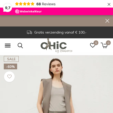
×
68
Reviews
9,7
Gratis verzending vanaf € 100,-
0
0
SALE
-60%