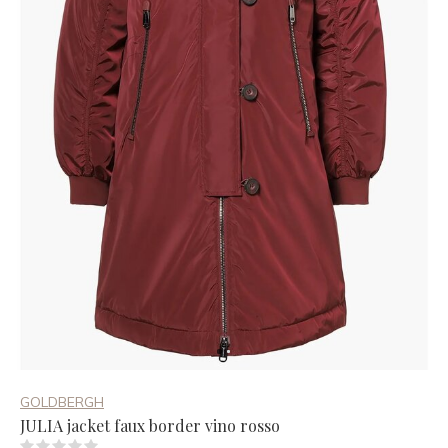
GOLDBERGH
JULIA jacket faux border vino rosso
(0)