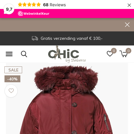
×
68
Reviews
9,7
Gratis verzending vanaf € 100,-
0
0
SALE
-40%