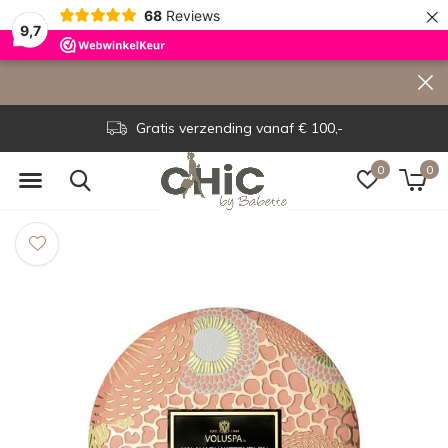
×
68
Reviews
9,7
Gratis verzending vanaf € 100,-
0
0