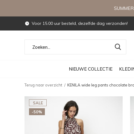
SUMMERS
Voor 15.00 uur besteld, dezelfde dag verzonden!
NIEUWE COLLECTIE
KLEDI
Terug naar overzicht
KENILA wide leg pants chocolate b
SALE
-50%