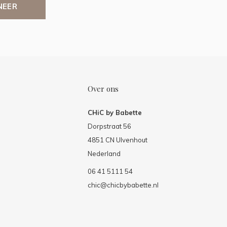
NEER
Over ons
CHiC by Babette
Dorpstraat 56
4851 CN Ulvenhout
Nederland
06 41 5111 54
chic@chicbybabette.nl