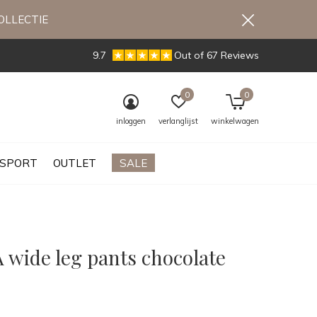
OLLECTIE
9.7
Out of 67 Reviews
0
0
inloggen
verlanglijst
winkelwagen
SPORT
OUTLET
SALE
 wide leg pants chocolate
0)