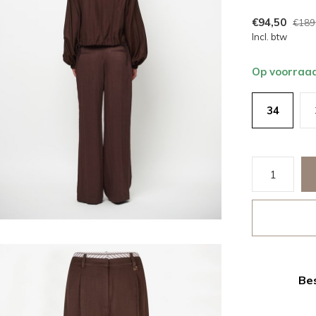
€94,50
€189
Incl. btw
Op voorraa
34
Bes