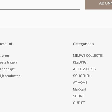
ABON
account
Categorieën
treren
NIEUWE COLLECTIE
estellingen
KLEDING
erlanglijst
ACCESSOIRES
lijk producten
SCHOENEN
AT HOME
MERKEN
SPORT
OUTLET