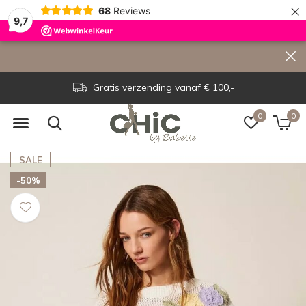
×
68
Reviews
9,7
Gratis verzending vanaf € 100,-
0
0
SALE
-50%