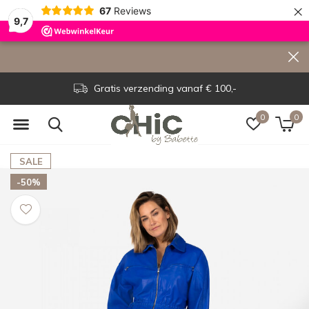
×
67
Reviews
9,7
Gratis verzending vanaf € 100,-
0
0
SALE
-50%