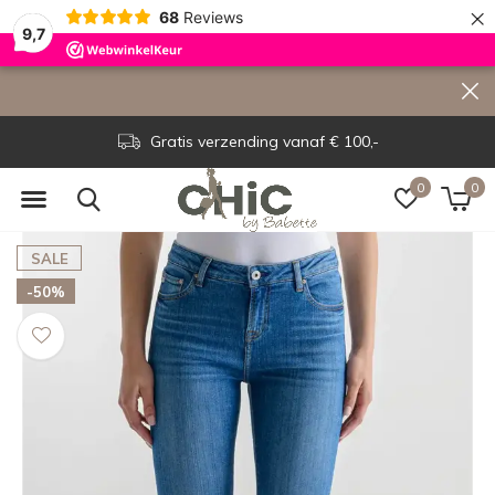
×
68
Reviews
9,7
Gratis verzending vanaf € 100,-
0
0
SALE
-50%