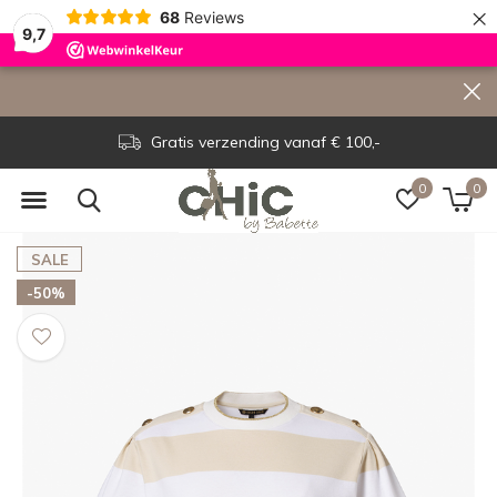
×
68
Reviews
9,7
Gratis verzending vanaf € 100,-
0
0
SALE
-50%