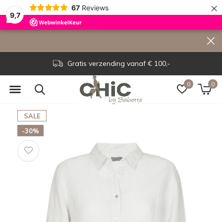
×
67
Reviews
9,7
Gratis verzending vanaf € 100,-
0
0
SALE
-30%