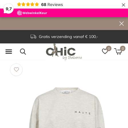
×
68
Reviews
9,7
Gratis verzending vanaf € 100,-
0
0