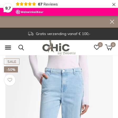
×
67
Reviews
9,7
Gratis verzending vanaf € 100,-
0
0
SALE
-50%