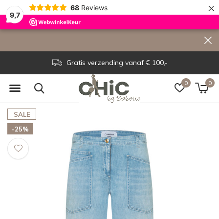
×
68
Reviews
9,7
Gratis verzending vanaf € 100,-
0
0
SALE
-25%