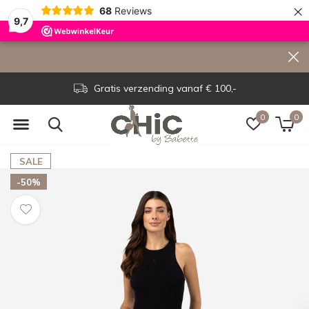
×
68
Reviews
9,7
Gratis verzending vanaf € 100,-
0
0
SALE
-50%