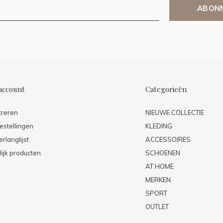
ABON
account
Categorieën
treren
NIEUWE COLLECTIE
estellingen
KLEDING
erlanglijst
ACCESSOIRES
lijk producten
SCHOENEN
AT HOME
MERKEN
SPORT
OUTLET