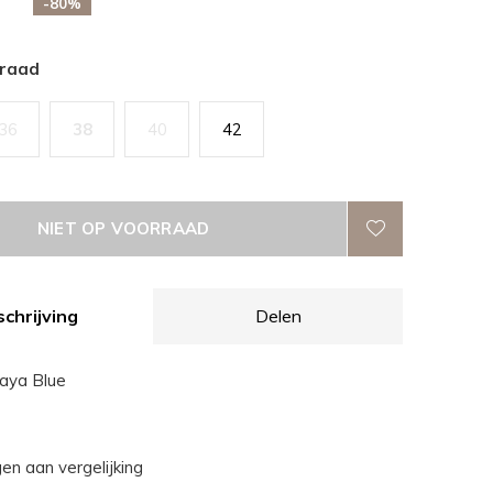
-80%
rraad
36
38
40
42
NIET OP VOORRAAD
chrijving
Delen
aya Blue
n aan vergelijking