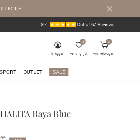
OLLECTIE
9.7
Out of 67 Reviews
0
0
inloggen
verlanglijst
winkelwagen
SPORT
OUTLET
SALE
SHALITA Raya Blue
0)
,99