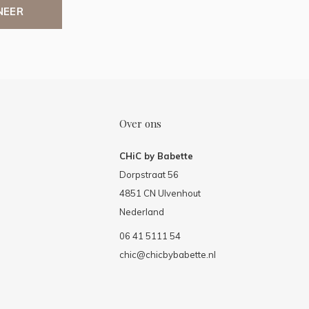
NEER
Over ons
CHiC by Babette
Dorpstraat 56
4851 CN Ulvenhout
Nederland
06 41 5111 54
chic@chicbybabette.nl