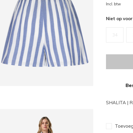
Incl. btw
Niet op voo
34
Bes
SHALITA | R
Toevoege