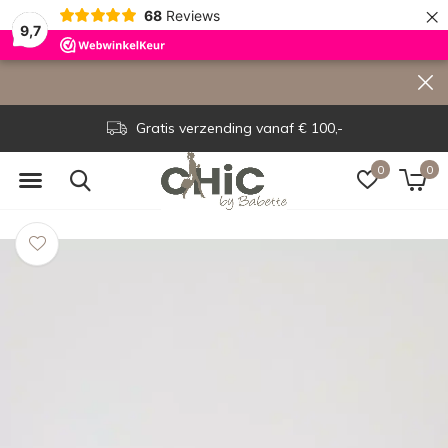
×
68
Reviews
9,7
Gratis verzending vanaf € 100,-
0
0