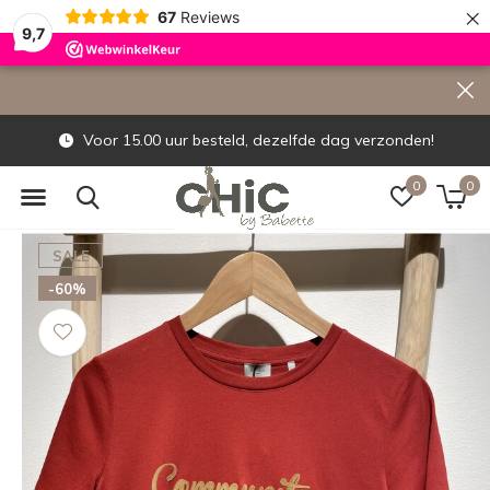
×
67
Reviews
9,7
Voor 15.00 uur besteld, dezelfde dag verzonden!
0
0
SALE
-60%