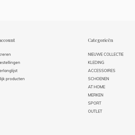
account
Categorieën
treren
NIEUWE COLLECTIE
estellingen
KLEDING
erlanglijst
ACCESSOIRES
lijk producten
SCHOENEN
AT HOME
MERKEN
SPORT
OUTLET