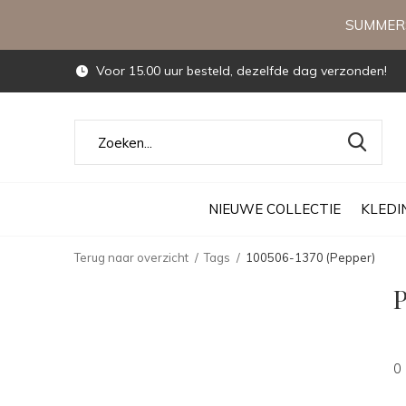
SUMMERS
Voor 15.00 uur besteld, dezelfde dag verzonden!
NIEUWE COLLECTIE
KLEDI
Terug naar overzicht
Tags
100506-1370 (Pepper)
P
0