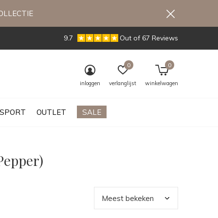
OLLECTIE
9.7
Out of 67 Reviews
0
0
inloggen
verlanglijst
winkelwagen
SPORT
OUTLET
SALE
Pepper)