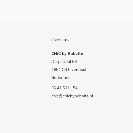
Over ons
CHiC by Babette
Dorpstraat 56
4851 CN Ulvenhout
Nederland
06 41 5111 54
chic@chicbybabette.nl