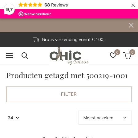
×
68
Reviews
9,7
Gratis verzending vanaf € 100,-
0
0
Producten getagd met 500219-1001
FILTER