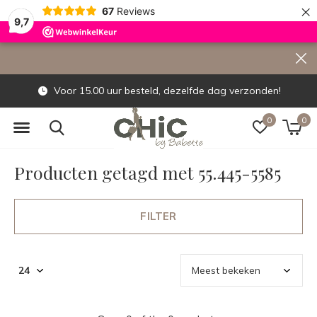
×
67
Reviews
9,7
Voor 15.00 uur besteld, dezelfde dag verzonden!
0
0
Producten getagd met 55.445-5585
FILTER