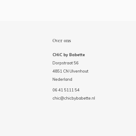
Over ons
CHiC by Babette
Dorpstraat 56
4851 CN Ulvenhout
Nederland
06 41 5111 54
chic@chicbybabette.nl