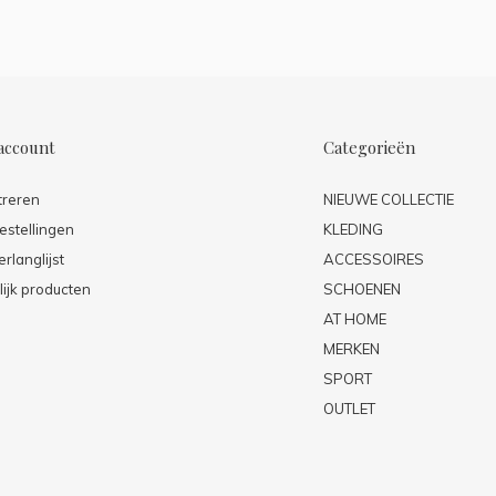
account
Categorieën
treren
NIEUWE COLLECTIE
estellingen
KLEDING
erlanglijst
ACCESSOIRES
lijk producten
SCHOENEN
AT HOME
MERKEN
SPORT
OUTLET