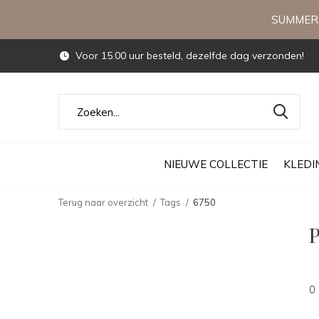
SUMMERS
Voor 15.00 uur besteld, dezelfde dag verzonden!
NIEUWE COLLECTIE
KLEDI
Terug naar overzicht
Tags
6750
P
0