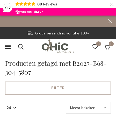
×
68
Reviews
9,7
Gratis verzending vanaf € 100,-
0
0
Producten getagd met B2027-B68-
304-5807
FILTER