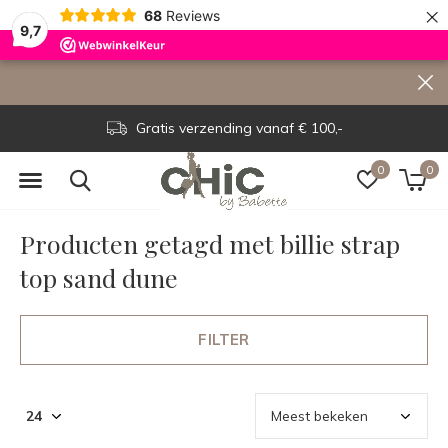
×
68
Reviews
9,7
Gratis verzending vanaf € 100,-
0
0
Producten getagd met billie strap
top sand dune
FILTER