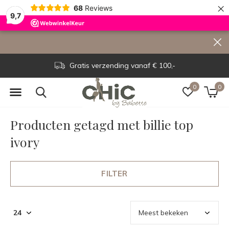
×
68
Reviews
9,7
Gratis verzending vanaf € 100,-
0
0
Producten getagd met billie top
ivory
FILTER