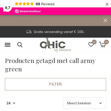
×
68
Reviews
9,7
Gratis verzending vanaf € 100,-
0
0
Producten getagd met call army
green
FILTER