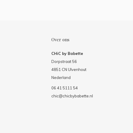
Over ons
CHiC by Babette
Dorpstraat 56
4851 CN Ulvenhout
Nederland
06 41 5111 54
chic@chicbybabette.nl