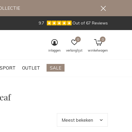
OLLECTIE
9.7
Out of 67 Reviews
0
0
inloggen
verlanglijst
winkelwagen
SPORT
OUTLET
SALE
eaf