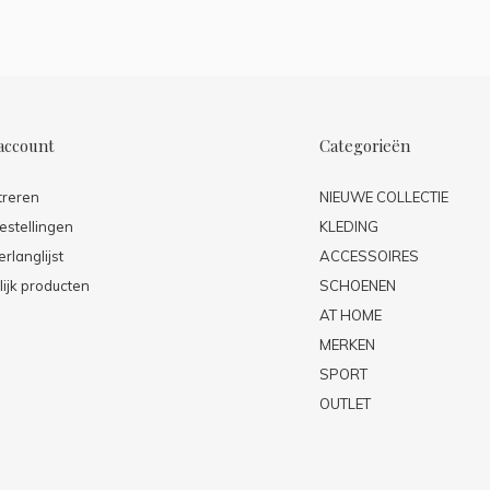
account
Categorieën
treren
NIEUWE COLLECTIE
estellingen
KLEDING
erlanglijst
ACCESSOIRES
lijk producten
SCHOENEN
AT HOME
MERKEN
SPORT
OUTLET