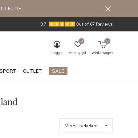
OLLECTIE
9.7
Out of 67 Reviews
0
0
inloggen
verlanglijst
winkelwagen
SPORT
OUTLET
SALE
 land