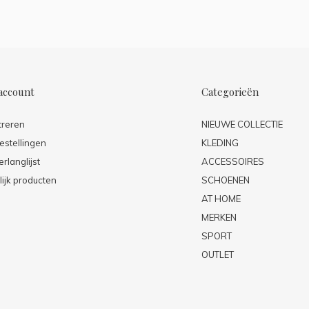
account
Categorieën
treren
NIEUWE COLLECTIE
estellingen
KLEDING
erlanglijst
ACCESSOIRES
lijk producten
SCHOENEN
AT HOME
MERKEN
SPORT
OUTLET