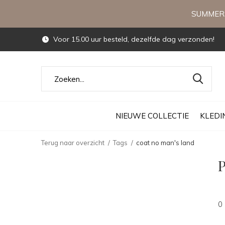
SUMMERS
Voor 15.00 uur besteld, dezelfde dag verzonden!
NIEUWE COLLECTIE
KLEDI
Terug naar overzicht
Tags
coat no man's land
P
0