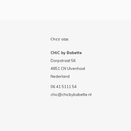
Over ons
CHiC by Babette
Dorpstraat 56
4851 CN Ulvenhout
Nederland
06 41 5111 54
chic@chicbybabette.nl