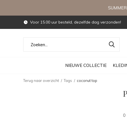
SUMMERS
Voor 15.00 uur besteld, dezelfde dag verzonden!
NIEUWE COLLECTIE
KLEDI
Terug naar overzicht
Tags
coconut top
P
0