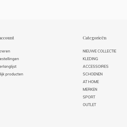
account
Categorieën
treren
NIEUWE COLLECTIE
estellingen
KLEDING
erlanglijst
ACCESSOIRES
lijk producten
SCHOENEN
AT HOME
MERKEN
SPORT
OUTLET