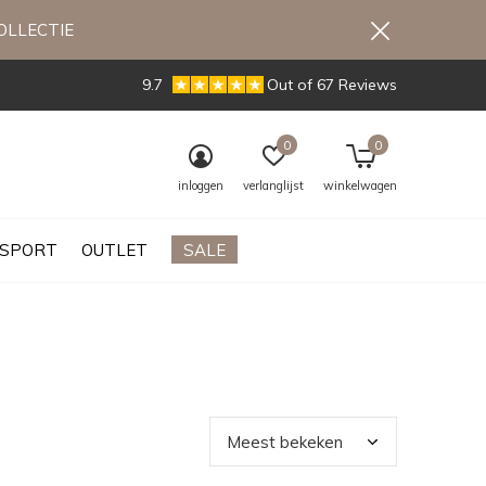
OLLECTIE
9.7
Out of 67 Reviews
0
0
inloggen
verlanglijst
winkelwagen
SPORT
OUTLET
SALE