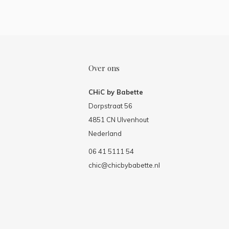
Over ons
CHiC by Babette
Dorpstraat 56
4851 CN Ulvenhout
Nederland
06 41 5111 54
chic@chicbybabette.nl