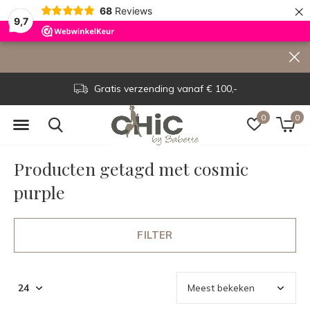
×
68
Reviews
9,7
Gratis verzending vanaf € 100,-
0
0
Producten getagd met cosmic
purple
FILTER