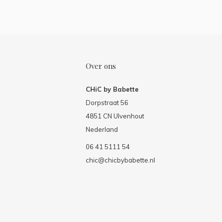
Over ons
CHiC by Babette
Dorpstraat 56
4851 CN Ulvenhout
Nederland
06 41 5111 54
chic@chicbybabette.nl