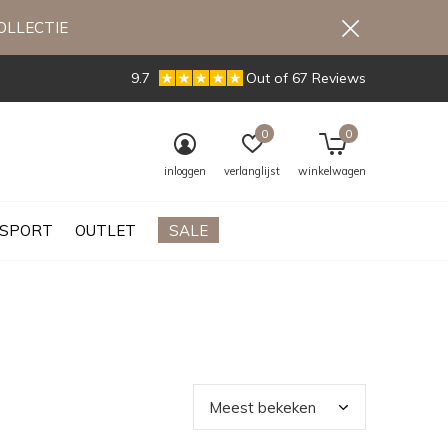
OLLECTIE
9.7
Out of 67 Reviews
0
0
inloggen
verlanglijst
winkelwagen
SPORT
OUTLET
SALE