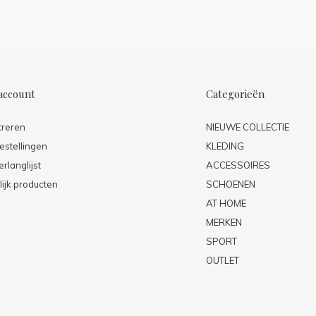
account
Categorieën
treren
NIEUWE COLLECTIE
estellingen
KLEDING
erlanglijst
ACCESSOIRES
lijk producten
SCHOENEN
AT HOME
MERKEN
SPORT
OUTLET