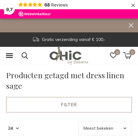
×
68
Reviews
9,7
Gratis verzending vanaf € 100,-
0
0
Producten getagd met dress linen
sage
FILTER