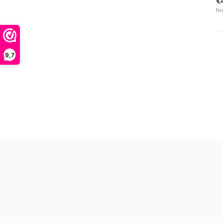
€
In
9,7