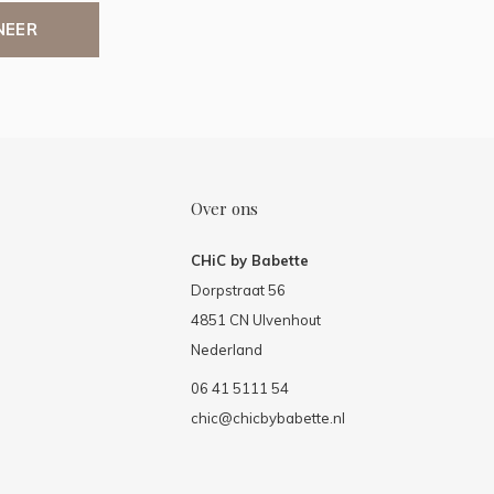
NEER
Over ons
CHiC by Babette
Dorpstraat 56
4851 CN Ulvenhout
Nederland
06 41 5111 54
chic@chicbybabette.nl