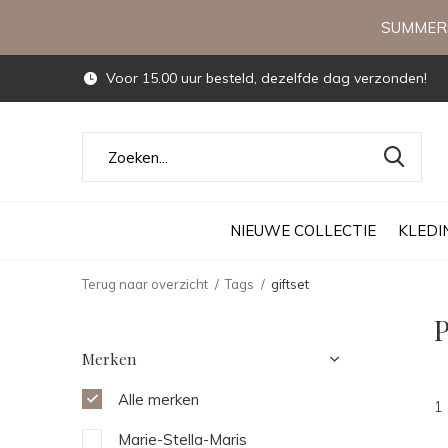
SUMMERS
Voor 15.00 uur besteld, dezelfde dag verzonden!
NIEUWE COLLECTIE
KLEDI
Terug naar overzicht
Tags
giftset
P
Merken
Alle merken
1
Marie-Stella-Maris