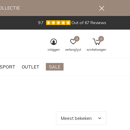
OLLECTIE
9.7
Out of 67 Reviews
0
0
inloggen
verlanglijst
winkelwagen
SPORT
OUTLET
SALE