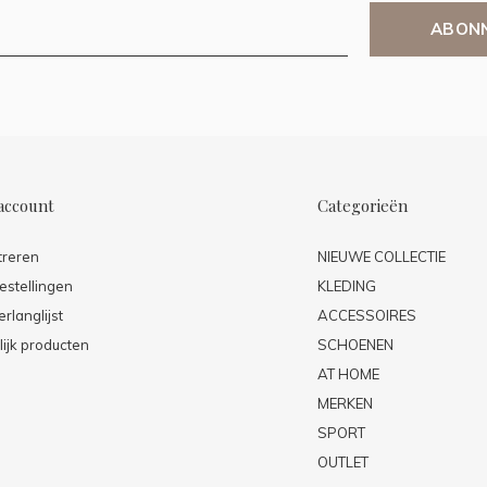
ABON
account
Categorieën
treren
NIEUWE COLLECTIE
estellingen
KLEDING
erlanglijst
ACCESSOIRES
lijk producten
SCHOENEN
AT HOME
MERKEN
SPORT
OUTLET