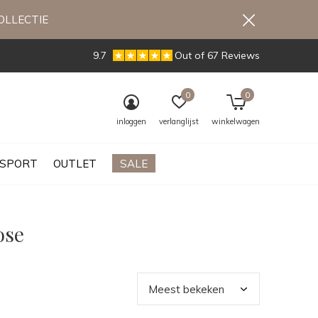
OLLECTIE
9.7
Out of 67 Reviews
0
0
inloggen
verlanglijst
winkelwagen
SPORT
OUTLET
SALE
ose