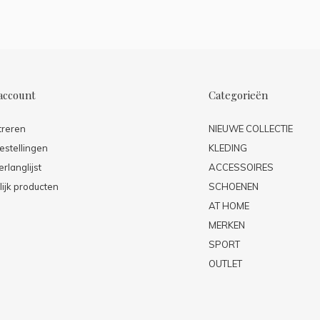
account
Categorieën
treren
NIEUWE COLLECTIE
estellingen
KLEDING
erlanglijst
ACCESSOIRES
lijk producten
SCHOENEN
AT HOME
MERKEN
SPORT
OUTLET