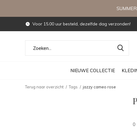
SUMMERS
Voor 15.00 uur besteld, dezelfde dag verzonden!
NIEUWE COLLECTIE
KLEDI
Terug naar overzicht
Tags
jazzy cameo rose
P
0