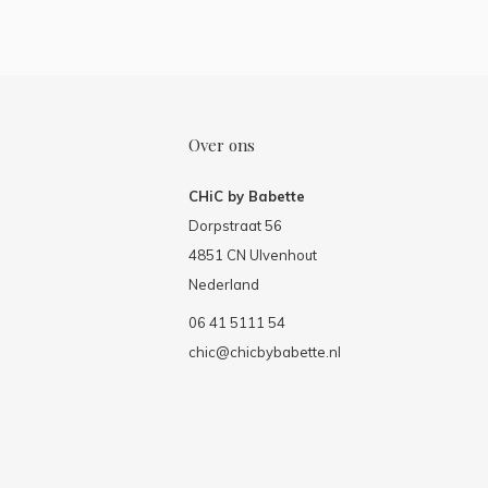
Over ons
CHiC by Babette
Dorpstraat 56
4851 CN Ulvenhout
Nederland
06 41 5111 54
chic@chicbybabette.nl