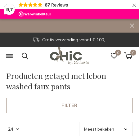
×
67
Reviews
9,7
Gratis verzending vanaf € 100,-
0
0
Producten getagd met lebon
washed faux pants
FILTER